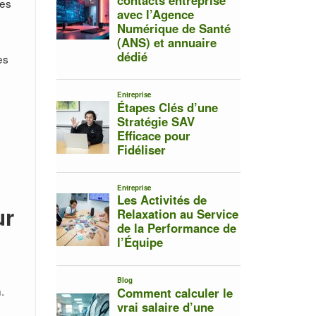
des
es
ur
.