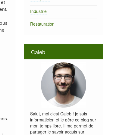
 et
ent.
Industrie
vous
Restauration
Une
Caleb
Salut, moi c’est Caleb ! je suis
ions.
informaticien et je gère ce blog sur
mon temps libre. Il me permet de
partager le savoir acquis sur