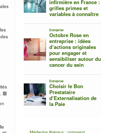
gales
les
n des
ités
. 🟥
ion
lle
Médecins libéraux : comment