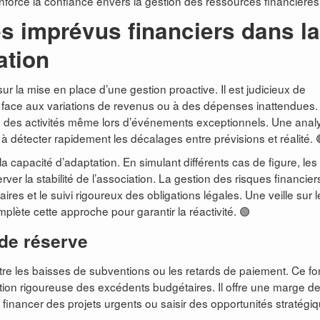
renforce la confiance envers la gestion des ressources financières
s imprévus financiers dans la
ation
ur la mise en place d’une gestion proactive. Il est judicieux de
re face aux variations de revenus ou à des dépenses inattendues.
é des activités même lors d’événements exceptionnels. Une anal
 à détecter rapidement les décalages entre prévisions et réalité. 
la capacité d’adaptation. En simulant différents cas de figure, les
erver la stabilité de l’association. La gestion des risques financier
aires et le suivi rigoureux des obligations légales. Une veille sur l
lète cette approche pour garantir la réactivité. 🟢
 de réserve
tre les baisses de subventions ou les retards de paiement. Ce f
tion rigoureuse des excédents budgétaires. Il offre une marge d
nancer des projets urgents ou saisir des opportunités stratégiq