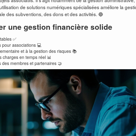
ojets associatifs. Il s’agit notamment de la gestion administrative,
’utilisation de solutions numériques spécialisées améliore la gest
le des subventions, des dons et des activités. 🔵
er une gestion financière solide
ptables ✅
s pour associations 💻
ementaire et à la gestion des risques 📚
es charges en temps réel 📊
s des membres et partenaires 🤝