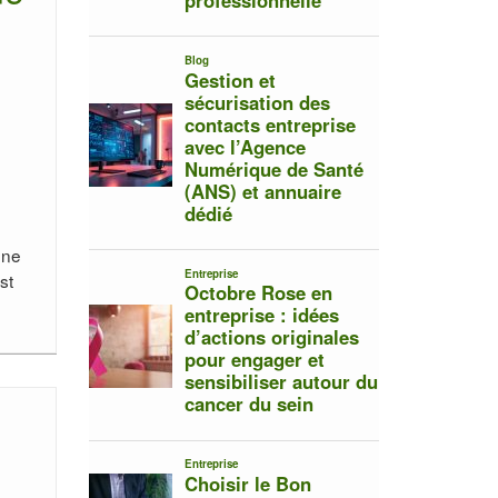
une
st