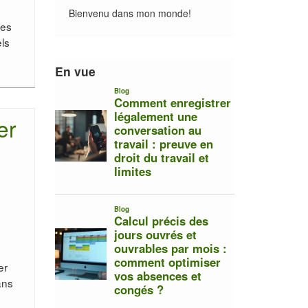
Bienvenu dans mon monde!
ces
els
En vue
er
er
ans