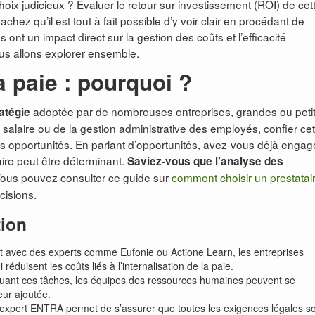
hoix judicieux ? Évaluer le retour sur investissement (ROI) de cet
hez qu’il est tout à fait possible d’y voir clair en procédant de
nt un impact direct sur la gestion des coûts et l’efficacité
ous allons explorer ensemble.
a paie : pourquoi ?
adoptée par de nombreuses entreprises, grandes ou petit
atégie
e salaire ou de la gestion administrative des employés, confier cet
s opportunités. En parlant d’opportunités, avez-vous déjà engag
aire peut être déterminant.
Saviez-vous que l’analyse des
ous pouvez consulter ce guide sur
comment choisir un prestatai
cisions.
tion
t avec des experts comme Eufonie ou Actione Learn, les entreprises
éduisent les coûts liés à l’internalisation de la paie.
uant ces tâches, les équipes des ressources humaines peuvent se
eur ajoutée.
 expert ENTRA permet de s’assurer que toutes les exigences légales s