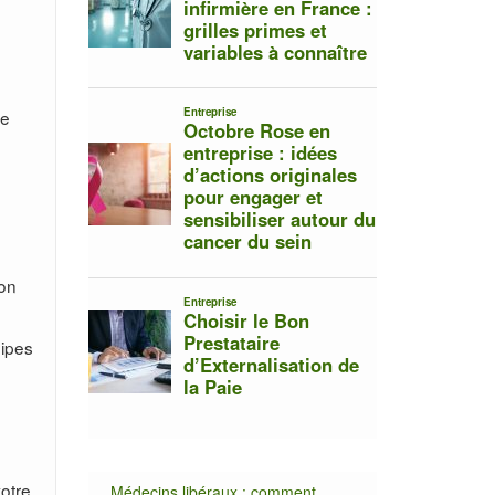
ne
ion
uipes
votre
Médecins libéraux : comment