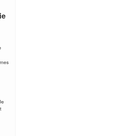
ie
e
ermes
De
t