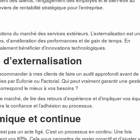
nt des talents, l’engagement des employés et le bien-être au
viers de rentabilité stratégique pour l’entreprise.
olutions du marché des services extérieurs. L’externalisation est u
ces, d’amélioration des performances et de gain de temps. En
alement bénéficier d’innovations technologiques.
 d’externalisation
 recommander à mes clients de faire un audit approfondi avant de
ées par Eufonie ou Factorial. Qui peut vraiment garantir une gest
correspond le mieux à vos besoins ?
 de marché, de lire des retours d’expérience et d’impliquer vos éq
ra la confiance et l’adhésion au processus.
mique et continue
n’est pas un acte figé. C’est un processus en continu. Une fois
ement vos KPIs. Cela vous permettra de rester proactif et d’ajuster 