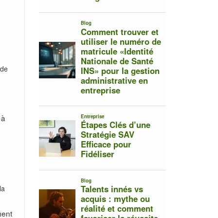
 de
 à
la
ment