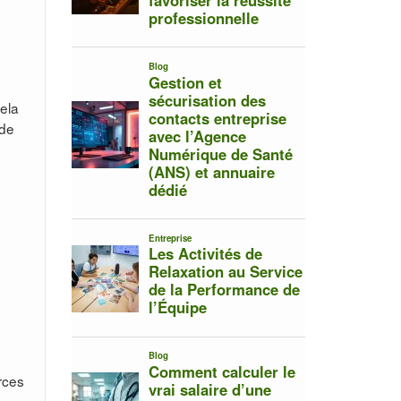
ela
 de
rces