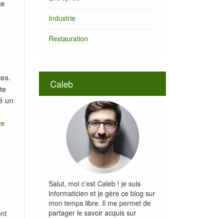
te
Industrie
Restauration
es.
Caleb
te
é un
re
Salut, moi c’est Caleb ! je suis
informaticien et je gère ce blog sur
mon temps libre. Il me permet de
partager le savoir acquis sur
ont