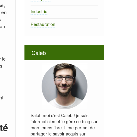
ce,
Industrie
s en
s
Restauration
 en
Caleb
 le
ns
nt.
Salut, moi c’est Caleb ! je suis
informaticien et je gère ce blog sur
té
mon temps libre. Il me permet de
partager le savoir acquis sur