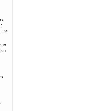
des
ar
enter
 que
tion
es
s