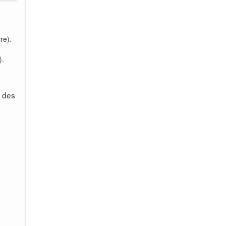
re).
).
s des