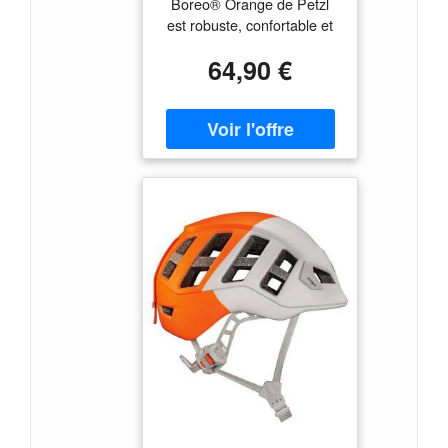
Boreo® Orange de Petzl
est robuste, confortable et
sécurisé avec une coque
64,90 €
externe en ABS