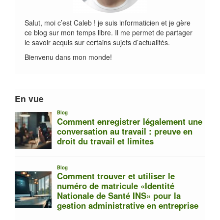
faible luminosité.La coiffe
amovible et lavable assure
Salut, moi c’est Caleb ! je suis informaticien et je gère
une hygiène parfaite, tandis
ce blog sur mon temps libre. Il me permet de partager
que la jugulaire avec boucle
le savoir acquis sur certains sujets d’actualités.
minimaliste et capot de
verrouillage évite tout
Bienvenu dans mon monde!
desserrage accidentel. Ce
casque, certifié CE EN
12492 et UIAA, est un choix
fiable et confortable pour
En vue
vos aventures verticales.