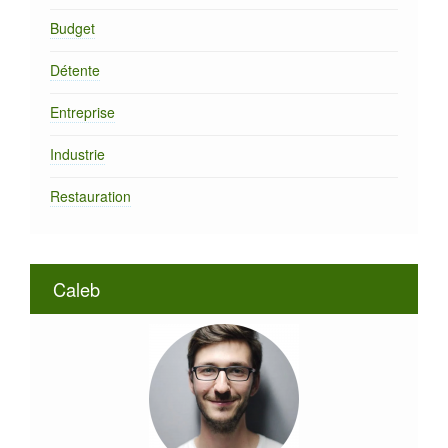
EPS assure un excellent
Budget
compromis entre légèreté
et robustesse. La ventilation
Détente
est assurée par de larges
trous d'aération passifs,
Entreprise
garantissant un bon confort
même lors d'efforts
Industrie
prolongés.Le Meteor
White/Orange dispose d’un
Restauration
tour de tête semi-rigide
ajustable facilement, même
avec des gants, et d’un
système ingénieux de tour
de tête rétractable pour
Caleb
faciliter le transport. Il est
aussi équipé de deux
crochets à l’avant et d’un
élastique à l’arrière pour
fixer une lampe frontale, un
atout indispensable pour les
sorties en conditions de