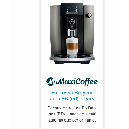
fonction de nettoyage
interne Filtration efficace
contre la poussière et les
bactéries Idéal pour les
environnements
domestiques avec enfants
ou personnes allergiques
Expresso Broyeur
Jura E6 (ed) - Dark
Inox - Machine à café
Découvrez la Jura E6 Dark
à grain 1450 W -
Inox (ED) : machine à café
MaxiCoffee Garantie
automatique performante,
3 ans
large sélection et conseils