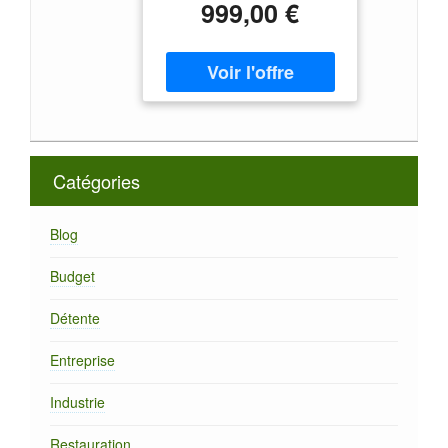
999,00 €
experts MaxiCoffee,
livraison rapide.
Catégories
Blog
Budget
Détente
Entreprise
Industrie
Restauration