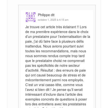
Contenu: 1 Coffret de 171
pièces Caractéristiques
techniques Poids: 8.800Kg
Philippe
dit
Dimensions: 44.5*37*9cm
octobre 1, 2025 à 4:15 am
Acier renforcé au chrome
vanadium
Je trouve cet article très éclairant !! Lors
de ma première expérience dans le choix
d’un prestataire pour l’externalisation de la
paie, j’ai dû faire face à plusieurs défis
inattendus. Nous avions pourtant suivi
toutes les recommandations, mais nous
nous sommes rendus compte trop tard
que le prestataire choisi ne comprenait
pas les spécificités de notre secteur
d’activité. Résultat : des erreurs de paie
qui ont causé beaucoup de stress et de
mécontentement parmi nos employés.
C’est un vrai casse-tête, comme vous
l’avez si bien dit ! Je pense qu’il serait
intéressant d’inclure dans l’article des
exemples concrets de questions à poser
lors des entretiens avec les prestataires