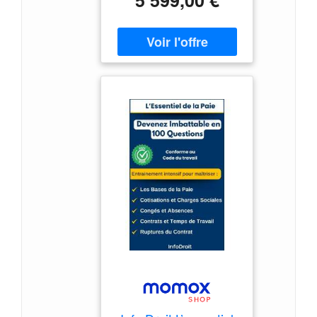
5 599,00 €
main immédiate et sereine.
* Véritable clarinette basse
d'étude en bois : corps en
grenadille traité
(Mozambique) pour un
timbre riche et une belle
profondeur dans le grave. *
Jeu facilité : nouveau
système " simple
chalumeau " repensé pour
sécuriser les grands
intervalles et fluidifier le
legato. * Justesse et
homogénéité : conception
revue pour une intonation
stable et des couleurs
sonores cohérentes sur
toute la tessiture. Une
clarinette basse d'étude
repensée par une maison
de référence Avec la 1180,