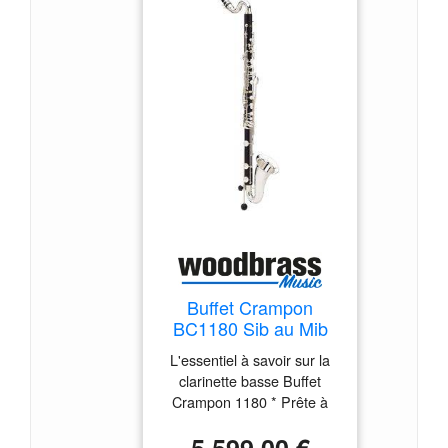
Buffet Crampon
BC1180 Sib au Mib
(18 Clés)
L'essentiel à savoir sur la
clarinette basse Buffet
Crampon 1180 * Prête à
jouer : instrument réglé par
un luthier pour une prise en