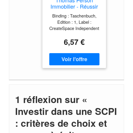
Immobilier - Réussir
Son Premier Achat Et
Binding : Taschenbuch,
Faire Des Économies:
Edition : 1, Label :
Le Guide Complet
CreateSpace Independent
Avec Toutes Les
Publishing Platform,
Étapes, Les Astuces
6,57 €
Publisher : CreateSpace
Et Les Erreurs À
Independent Publishing
Éviter
Platform, medium :
Taschenbuch,
numberOfPages : 40,
publicationDate : 2017-05-
10, authors : Thomas
Person, ISBN :
1546379215
1 réflexion sur «
Investir dans une SCPI
: critères de choix et