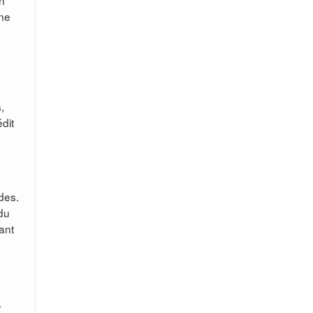
on
une
,
édit
des.
 du
ant
.