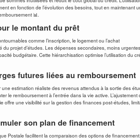
e sommes inutilisées et réduit le coût global du crédit. L’utilisati
cement en fonction de l’évolution des besoins, tout en maintenant 
 remboursement 📊.
our le montant du prêt
contournables comme l’inscription, le logement ou l’achat
té du projet d’études. Les dépenses secondaires, moins urgentes
cité budgétaire. Cette hiérarchisation optimise l’utilisation du cr
rges futures liées au remboursement
 une estimation réaliste des revenus attendus à la sortie des étu
apter le remboursement à l’entrée dans la vie active. L’ajustement
offre une visibilité sur la gestion des finances post-études, limit
simuler son plan de financement
ue Postale facilitent la comparaison des options de financement