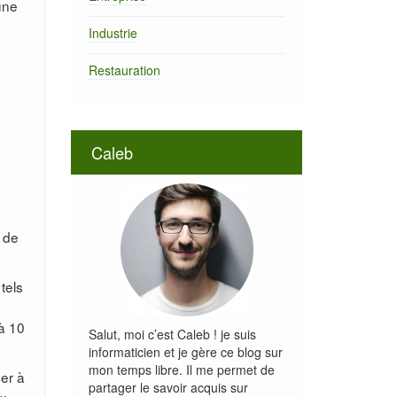
une
Industrie
e
Restauration
Caleb
 de
tels
à 10
Salut, moi c’est Caleb ! je suis
informaticien et je gère ce blog sur
mon temps libre. Il me permet de
er à
partager le savoir acquis sur