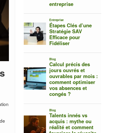
ts
ation
 de