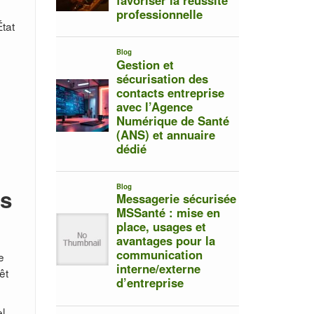
.
État
es
e
êt
l,