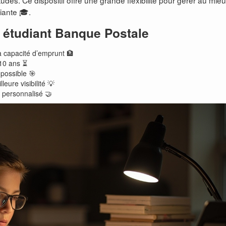
des. Ce dispositif offre une grande flexibilité pour gérer au mie
iante 🎓.
 étudiant Banque Postale
a capacité d’emprunt 🏦
10 ans ⏳
 possible 🎯
leure visibilité 💡
 personnalisé 🤝