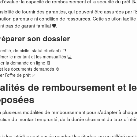
’évaluer la capacité de remboursement et la sécurité du prêt 📝
sibilité de fournir des garanties, qui peuvent être assurées par l’
caution parentale ni condition de ressources. Cette solution facilite
t pas de garant familial 🛡️.
réparer son dossier
dentité, domicile, statut étudiant) 📑
timer le montant et les mensualités 💻
ser la demande en ligne 📆
ité et les documents demandés 📎
r l’offre de prêt ✅
alités de remboursement et l
roposées
se plusieurs modalités de remboursement pour s’adapter à chaqu
nction du montant emprunté, de la durée choisie et du taux d’intér
ls les intérêts sont payés pendant les études, ou un différé partie