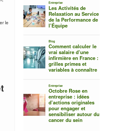
er le
t