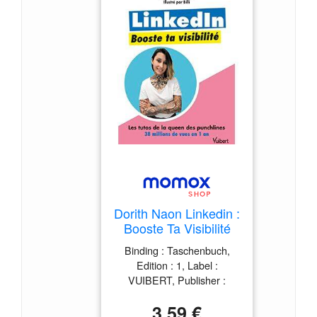
Dorith Naon Linkedin :
Booste Ta Visibilité
Binding : Taschenbuch,
Edition : 1, Label :
VUIBERT, Publisher :
VUIBERT, Format : Blaues
3,59 €
Buch, medium :