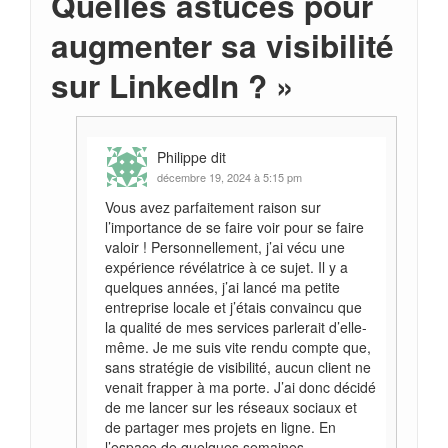
Quelles astuces pour
l'apprécier pendant des
longues heures d'attente au
augmenter sa visibilité
bord en hiver. Le design est
basé sur notre camouflage
sur LinkedIn ?
»
C2G avec une couleur
noire. Ainsi, les gants
NeoFLIX seront un
accessoire idéal de chaque
Philippe
dit
carpiste en hiver.
décembre 19, 2024 à 5:15 pm
Vous avez parfaitement raison sur
l’importance de se faire voir pour se faire
valoir ! Personnellement, j’ai vécu une
expérience révélatrice à ce sujet. Il y a
quelques années, j’ai lancé ma petite
entreprise locale et j’étais convaincu que
la qualité de mes services parlerait d’elle-
même. Je me suis vite rendu compte que,
sans stratégie de visibilité, aucun client ne
venait frapper à ma porte. J’ai donc décidé
de me lancer sur les réseaux sociaux et
de partager mes projets en ligne. En
l’espace de quelques semaines,