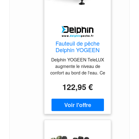
Fauteuil de pêche
Delphin YOGEEN
TeleLUX Gray, Beige,
Delphin YOGEEN TeleLUX
Silver
augmente le niveau de
confort au bord de l'eau. Ce
modèle est basé sur un
122,95 €
fauteuil populaire YOGEEN.
Il a désormais une nouvelle
structure et d'autres
astuces. Un des plus
grands avantages est ses
pieds réglables. Chaque
pied peut être déplié
d'après vos besoins. Grâce
aux pieds à boue, il est