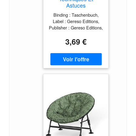
Astuces
Incontournables Des
Binding : Taschenbuch,
Réseaux Sociaux :
Label : Gereso Editions,
Attirer De Nouveaux
Publisher : Gereso Editions,
Clients, Augmenter
medium : Taschenbuch,
Sa Notoriété, Trouver
3,69 €
publicationDate : 2018-05-
De Nouveaux
17, ISBN : 2359536435
Partenaires...