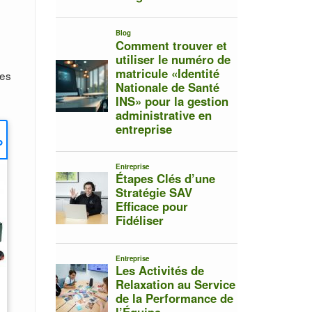
res
%