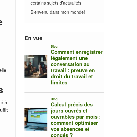
certains sujets d’actualités.
Bienvenu dans mon monde!
e
En vue
lle
s
té à
ffit