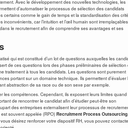
utement. Avec le développement des nouvelles technologies, les
rmettent d’automatiser le processus de sélection des candidats
s certains comme le gain de temps et la standardisation des crit
 inconvénients, car l’intuition et l’œil humain sont irremplaçables
 dans le recrutement afin de comprendre ses avantages et ses
s
atisé qui est constitué d’un lot de questions auxquelles les candi
ert de ces questions lors des phases préliminaires de sélection
ême traitement à tous les candidats. Les questions sont purement
ences portant sur un domaine technique. Ils permettent d’évaluer 
isant abstraction de sa race ou de son sexe par exemple.
luer les compétences. Cependant, ils exposent leurs limites quand i
portant de rencontrer le candidat afin d’étudier peut-être son
lupart des entreprises externalisent leur processus de recruteme
nt est souvent appelée (RPO)
Recruitment Process Outsourcing
t vous désirez renforcer votre dispositif RH, vous pouvez contact
 orienté.