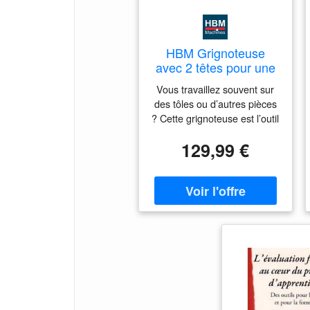
HBM Grignoteuse
avec 2 têtes pour une
utilisation en intérieur
Vous travaillez souvent sur
et en extérieur
des tôles ou d’autres pièces
? Cette grignoteuse est l’outil
qu’il vous faut. Elle garantit
129,99 €
des coupes nettes dans de
nombreux matériaux. Carter
robuste avec protection,
fonctionnement sur secteur
230 V.