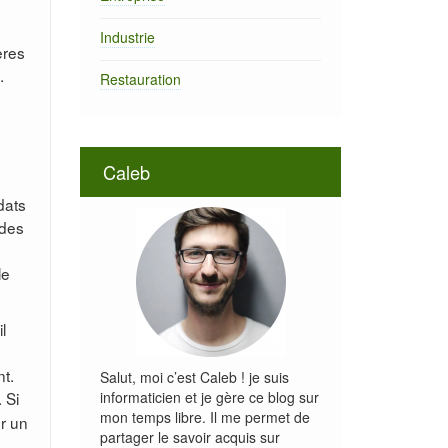
Industrie
ères
.
Restauration
Caleb
dats
 des
le
l
nt.
Salut, moi c’est Caleb ! je suis
. Si
informaticien et je gère ce blog sur
mon temps libre. Il me permet de
er un
partager le savoir acquis sur